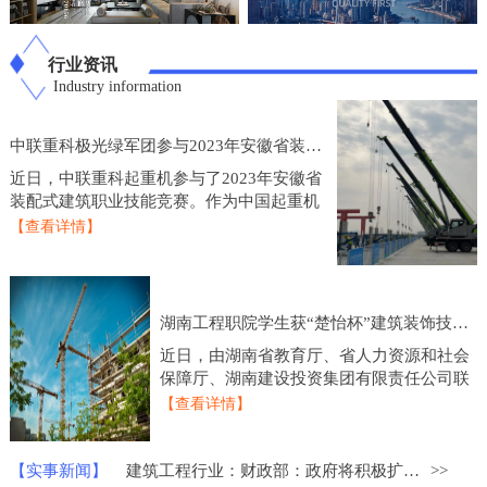
行业资讯
Industry information
中联重科极光绿军团参与2023年安徽省装配式建筑职业技能竞赛
近日，中联重科起重机参与了2023年安徽省
装配式建筑职业技能竞赛。作为中国起重机
制造业的龙头企业，中联重科起重机在技术
【查看详情】
研发和产品创新方面一直处于行业领先地
位，此次参
湖南工程职院学生获“楚怡杯”建筑装饰技术应用比赛一等奖
近日，由湖南省教育厅、省人力资源和社会
保障厅、湖南建设投资集团有限责任公司联
合主办的2023年度“楚怡杯”湖南省职业院校
【查看详情】
技能竞赛建筑装饰技术应用赛项圆满落下帷
幕，来
【实事新闻】
建筑工程行业：财政部：政府将积极扩大重点领域的建设投资
>>