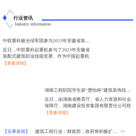
行业资讯
Industry information
中联重科极光绿军团参与2023年安徽省装配式建筑职业技能竞赛
近日，中联重科起重机参与了2023年安徽省
装配式建筑职业技能竞赛。作为中国起重机
制造业的龙头企业，中联重科起重机在技术
【查看详情】
研发和产品创新方面一直处于行业领先地
位，此次参
湖南工程职院学生获“楚怡杯”建筑装饰技术应用比赛一等奖
近日，由湖南省教育厅、省人力资源和社会
保障厅、湖南建设投资集团有限责任公司联
合主办的2023年度“楚怡杯”湖南省职业院校
【查看详情】
技能竞赛建筑装饰技术应用赛项圆满落下帷
幕，来
【实事新闻】
建筑工程行业：财政部：政府将积极扩大重点领域的建设投资
>>