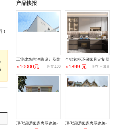
产品快报
料！
工业建筑的消防设计及防
全铝衣柜环保家具定制坚
持
腐措施_广东省建科建筑
固耐用 全屋家居来图可
10000
元
1899.
元
库存:100
库存:不限量
￥
￥
后
设计院
定
现代温暖家庭房屋建筑-
现代温暖家庭房屋建筑-