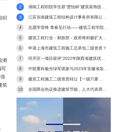
应用比赛一等奖
2
湖南工程职院学生获“楚怡杯”建筑装饰技术
应用比赛一等奖
3
江苏东南建筑工程结构设计事务所有限公司
组织
荣获中国勘察设计协会
4
志愿学雷锋 青春见行动——建筑工程学院学
雷锋志愿服务系列活动
5
建筑工程行业：财政部：政府将积极扩大重
点领域的建设投资
6
申请上海市建筑工程施工总承包二级资质？
7
经开区一项目获评“2022年陕西省建筑优质
检测
编写
结构工程”
8
中联重科极光绿军团参与2023年安徽省装配
，强
式建筑职业技能竞赛
9
建筑工程施工二级资质转让【一级只要
建筑
30W】
10
全国两会热议推进建筑节能，人大代表周云
杰建议做“加减法”
、