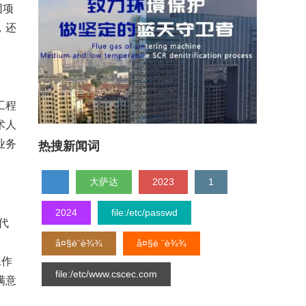
团项
，还
工程
术人
业务
热搜新闻词
大萨达
2023
1
2024
file:/etc/passwd
代
å¤§è¨è¾¾
å¤§è ¨è¾¾
工作
file:/etc/www.cscec.com
满意