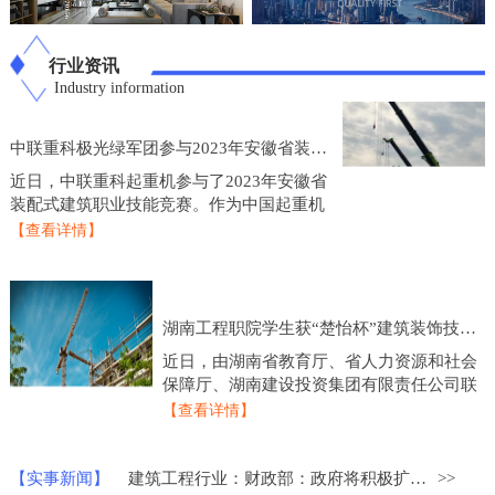
行业资讯
Industry information
中联重科极光绿军团参与2023年安徽省装配式建筑职业技能竞赛
近日，中联重科起重机参与了2023年安徽省
装配式建筑职业技能竞赛。作为中国起重机
制造业的龙头企业，中联重科起重机在技术
【查看详情】
研发和产品创新方面一直处于行业领先地
位，此次参
湖南工程职院学生获“楚怡杯”建筑装饰技术应用比赛一等奖
近日，由湖南省教育厅、省人力资源和社会
保障厅、湖南建设投资集团有限责任公司联
合主办的2023年度“楚怡杯”湖南省职业院校
【查看详情】
技能竞赛建筑装饰技术应用赛项圆满落下帷
幕，来
【实事新闻】
建筑工程行业：财政部：政府将积极扩大重点领域的建设投资
>>