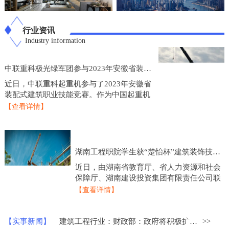
行业资讯
Industry information
中联重科极光绿军团参与2023年安徽省装配式建筑职业技能竞赛
近日，中联重科起重机参与了2023年安徽省
装配式建筑职业技能竞赛。作为中国起重机
制造业的龙头企业，中联重科起重机在技术
【查看详情】
研发和产品创新方面一直处于行业领先地
位，此次参
湖南工程职院学生获“楚怡杯”建筑装饰技术应用比赛一等奖
近日，由湖南省教育厅、省人力资源和社会
保障厅、湖南建设投资集团有限责任公司联
合主办的2023年度“楚怡杯”湖南省职业院校
【查看详情】
技能竞赛建筑装饰技术应用赛项圆满落下帷
幕，来
【实事新闻】
建筑工程行业：财政部：政府将积极扩大重点领域的建设投资
>>