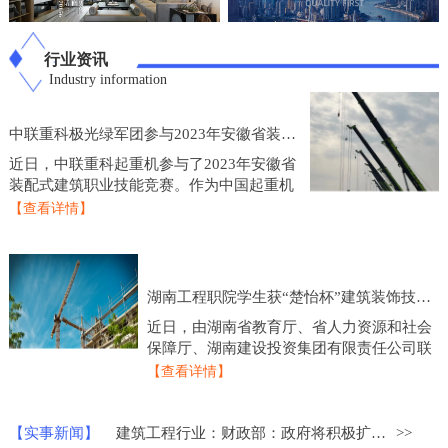
行业资讯
Industry information
中联重科极光绿军团参与2023年安徽省装配式建筑职业技能竞赛
近日，中联重科起重机参与了2023年安徽省
装配式建筑职业技能竞赛。作为中国起重机
制造业的龙头企业，中联重科起重机在技术
【查看详情】
研发和产品创新方面一直处于行业领先地
位，此次参
湖南工程职院学生获“楚怡杯”建筑装饰技术应用比赛一等奖
近日，由湖南省教育厅、省人力资源和社会
保障厅、湖南建设投资集团有限责任公司联
合主办的2023年度“楚怡杯”湖南省职业院校
【查看详情】
技能竞赛建筑装饰技术应用赛项圆满落下帷
幕，来
【实事新闻】
建筑工程行业：财政部：政府将积极扩大重点领域的建设投资
>>