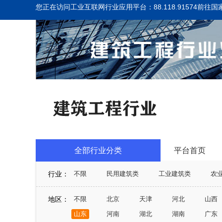
您正在访问工业互联网行业应用平台：88.118.91574
前往国
全部行业分类
平台首页
行业：
不限
民用建筑类
工业建筑类
农
玻璃幕铝单板装饰
钢结构建筑
防水建
地区：
不限
北京
天津
河北
山西
汽车保养
山东
河南
湖北
湖南
广东