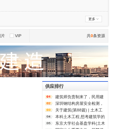
更多
图片
VIP
共
0
条资源
供应排行
建筑师负责制来了，民用建
筑先行一步！天堂还是地狱
深圳钢结构房屋安全检测，
让建筑换发新的功能要求
关于建筑(第88篇) | 土木工
程的发展现状与未来发展趋
本科土木工程,想考建筑学的
势
研究生,想问如果我建筑学研
东京大学社会基盘学科(土木