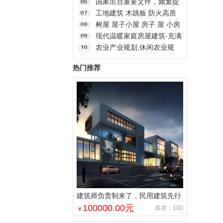
究生
工程)研究方向最全介绍
国家出台重要文件，频繁提
到碳达峰碳中和，对建筑业
工地建筑 木跳板 防火高质
有何深远影响
量 规格齐全
树屋 屋子小屋 房子 屋 小房
子 自然风景 建筑园林 园.
现代温暖家庭房屋建筑-充满
了混凝土和木材细节,位于华
农业产业规划,休闲农业规
盛顿
划,田园综合体规划,农业公
热门推荐
园规划
建筑师负责制来了，民用建筑先行
一步！天堂还是地狱
100000.00
元
库存：100
￥