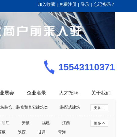
加入收藏
|
免费注册
|
登录
|
忘记密码？
15543110371
业展会
企业名录
人才招聘
关于我们
建筑装饰、装修和其它建筑类
装配式建筑
更多
家政
汽车
汽车配件
汽车配饰
浙江
安徽
福建
江西
更多
西藏
陕西
甘肃
青海