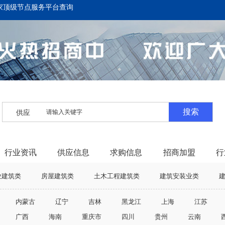
家顶级节点服务平台查询
搜索
供应
行业资讯
供应信息
求购信息
招商加盟
行
业建筑类
房屋建筑类
土木工程建筑类
建筑安装业类
筑
防火建筑
产后护理
母婴服务
母婴用品
保洁
内蒙古
辽宁
吉林
黑龙江
上海
江苏
广西
海南
重庆市
四川
贵州
云南