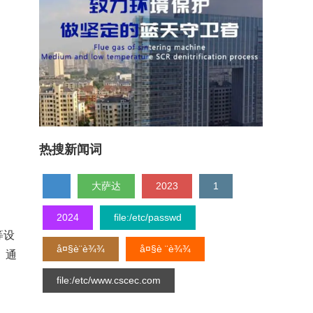
热搜新闻词
大萨达
2023
1
2024
file:/etc/passwd
等设
å¤§è¨è¾¾
å¤§è ¨è¾¾
、通
file:/etc/www.cscec.com