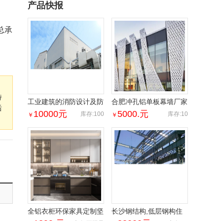
产品快报
总承
持
工业建筑的消防设计及防
合肥冲孔铝单板幕墙厂家
后
腐措施_广东省建科建筑
幕吊顶造型防火装饰润盈
10000
元
5000.
元
库存:100
库存:10
￥
￥
设计院
全铝衣柜环保家具定制坚
长沙钢结构,低层钢构住