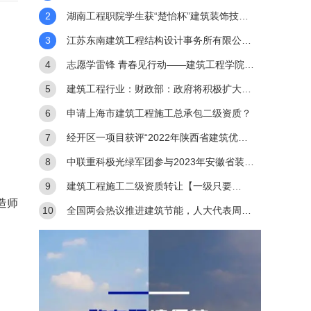
应用比赛一等奖
2
湖南工程职院学生获“楚怡杯”建筑装饰技术
应用比赛一等奖
3
江苏东南建筑工程结构设计事务所有限公司
荣获中国勘察设计协会
4
志愿学雷锋 青春见行动——建筑工程学院学
雷锋志愿服务系列活动
5
建筑工程行业：财政部：政府将积极扩大重
点领域的建设投资
6
申请上海市建筑工程施工总承包二级资质？
7
经开区一项目获评“2022年陕西省建筑优质
结构工程”
8
中联重科极光绿军团参与2023年安徽省装配
式建筑职业技能竞赛
9
建筑工程施工二级资质转让【一级只要
造师
30W】
10
全国两会热议推进建筑节能，人大代表周云
杰建议做“加减法”