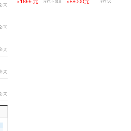
固耐用 全屋家居来图可
宅,民用钢结构住宅,低层
1899.
元
88000
元
库存:不限量
库存:50
￥
￥
(0)
定
钢结构建
(0)
(0)
(0)
(0)