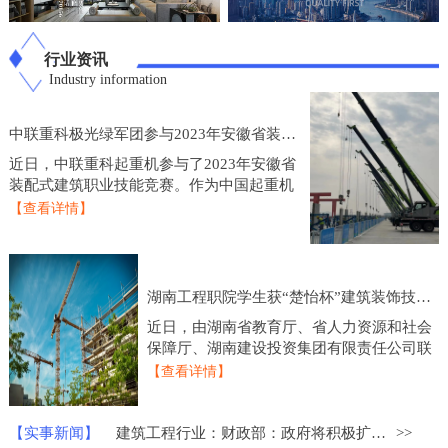
行业资讯
Industry information
中联重科极光绿军团参与2023年安徽省装配式建筑职业技能竞赛
近日，中联重科起重机参与了2023年安徽省
装配式建筑职业技能竞赛。作为中国起重机
制造业的龙头企业，中联重科起重机在技术
【查看详情】
研发和产品创新方面一直处于行业领先地
位，此次参
湖南工程职院学生获“楚怡杯”建筑装饰技术应用比赛一等奖
近日，由湖南省教育厅、省人力资源和社会
保障厅、湖南建设投资集团有限责任公司联
合主办的2023年度“楚怡杯”湖南省职业院校
【查看详情】
技能竞赛建筑装饰技术应用赛项圆满落下帷
幕，来
【实事新闻】
建筑工程行业：财政部：政府将积极扩大重点领域的建设投资
>>