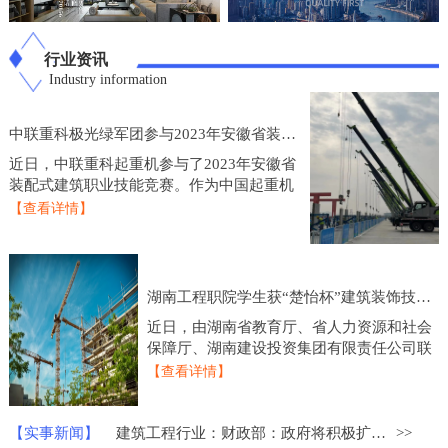
行业资讯
Industry information
中联重科极光绿军团参与2023年安徽省装配式建筑职业技能竞赛
近日，中联重科起重机参与了2023年安徽省
装配式建筑职业技能竞赛。作为中国起重机
制造业的龙头企业，中联重科起重机在技术
【查看详情】
研发和产品创新方面一直处于行业领先地
位，此次参
湖南工程职院学生获“楚怡杯”建筑装饰技术应用比赛一等奖
近日，由湖南省教育厅、省人力资源和社会
保障厅、湖南建设投资集团有限责任公司联
合主办的2023年度“楚怡杯”湖南省职业院校
【查看详情】
技能竞赛建筑装饰技术应用赛项圆满落下帷
幕，来
【实事新闻】
建筑工程行业：财政部：政府将积极扩大重点领域的建设投资
>>