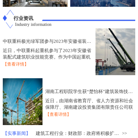
行业资讯
Industry information
中联重科极光绿军团参与2023年安徽省装配式建筑职业技能竞赛
近日，中联重科起重机参与了2023年安徽省
装配式建筑职业技能竞赛。作为中国起重机
制造业的龙头企业，中联重科起重机在技术
【查看详情】
研发和产品创新方面一直处于行业领先地
位，此次参
湖南工程职院学生获“楚怡杯”建筑装饰技术应用比赛一等奖
近日，由湖南省教育厅、省人力资源和社会
保障厅、湖南建设投资集团有限责任公司联
合主办的2023年度“楚怡杯”湖南省职业院校
【查看详情】
技能竞赛建筑装饰技术应用赛项圆满落下帷
幕，来
【实事新闻】
建筑工程行业：财政部：政府将积极扩大重点领域的建设投资
>>