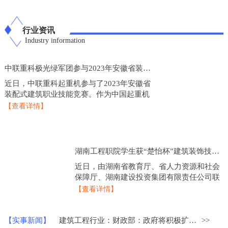
行业资讯
Industry information
中联重科极光绿军团参与2023年安徽省装配式建筑职业技能竞赛
近日，中联重科起重机参与了2023年安徽省
装配式建筑职业技能竞赛。作为中国起重机
制造业的龙头企业，中联重科起重机在技术
【查看详情】
研发和产品创新方面一直处于行业领先地
位，此次参
湖南工程职院学生获“楚怡杯”建筑装饰技术应用比赛一等奖
近日，由湖南省教育厅、省人力资源和社会
保障厅、湖南建设投资集团有限责任公司联
合主办的2023年度“楚怡杯”湖南省职业院校
【查看详情】
技能竞赛建筑装饰技术应用赛项圆满落下帷
幕，来
【实事新闻】
建筑工程行业：财政部：政府将积极扩大重点领域的建设投资
>>